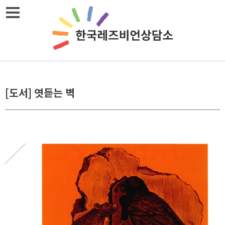
Skip
메뉴열기
to
content
[도서] 엿듣는 벽