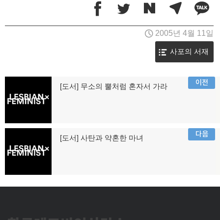
2005년 4월 11일
사포의 서재
글
이전
[도서] 무소의 뿔처럼 혼자서 가라
이
탐
전
글:
색
다음
[도서] 사탄과 약혼한 마녀
다
음
글: