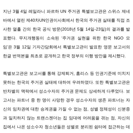
지난
3
월
4
일 레일라니 파르하
UN
주거권 특별보고관은 스위스 제네
바에서 열린 제
40
차
UN
인권이사회에서 한국의 주거권 실태를 직접 조
사한 열흘 간의 한국 공식 방문
(2018
년
5
월
14
일
-23
일
)
의 결과를 발
표했다
.
무지개행동이 소속된
‘
주거권 실현을 위한 한국
NGO
모
임
’
은
3
월
12
일 기자간담회에서 특별보고관이 발표한 영문 보고서의
한글 번역본을 최초로 공개하고 한국 정부의 이행 방안을 제시했다
.
특별보고관은 보고서를 통해 강제퇴거
,
홈리스 등 인권기준에 미치지
못하는 한국의 주거권 실태에 대하여 우려하였다
.
또한 특별보고관은
반차별의 맥락에서 성소수자의 주거권 문제도 상세하게 다루었다
.
보
고서는 파트너 중 한 명이 사망한 경우 성소수자의 생존 파트너는 자
신의 임차권에 대한 승계권을 가질 수 없는 점
,
성별 정체성이 신분증
과 일치하지 않는 트랜스젠더는 집 임대에 어려움을 겪는 점
,
자신의
집에서 나온 성소수자 청소년들은 성별로 분리된 쉼터에 접근하는 데