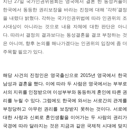
지난
27
일 국가인권위원회는 영국에서 결혼 한 동성커플이
한국에서 동등한 권리보장을 바라는 진정에 대해
‘
각하
’
결정
을 내렸다 밝혔다
.
각하는 국가인권위법에 따라 인권위의 조
사대상이 아니라는 것으로 내용 자체에 대한 판단은 아니
다
.
따라서 결정의 결과보다는 동성결혼을 결코 부정하는 것
은 아니며
,
향후 논의를 해나가겠다는 인권위의 입장에 좀 더
주목할 필요가 있다
.
해당 사건의 진정인은 영국출신으로
2015
년 영국에서 한국
남성과 결혼을 했다
.
이에 따라 두 사람은 영국에서는 부부로
서의 지위를 인정받으며 이성부부와 동등하게 혼인에 따른 권
리를 누릴 수 있다
.
그럼에도 한국에 와서는 서로간의 관계를
부정당하고 아무런 권리를 보장받지 못하는 것이다
.
서로에
대한 사랑과 신뢰로 혼인생활을 이어가는 두 사람의 권리가
국경에 따라 달라지는 것은 지금과 같은 국제적 시대에 맞지